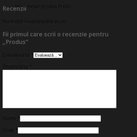
Nu ai niciun produs în coș.
Recenzii
Nu există recenzii până acum.
Fii primul care scrii o recenzie pentru
„Produs”
Evaluarea ta
*
Recenzia ta
*
Nume
*
Email
*