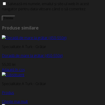
Salvează-mi numele, emailul și site-ul web în acest
navigator pentru data viitoare când o să comentez.
Produse similare
Specialitate A Turk - Grătar
Doradă de mare la grătar (450-550g)
55,00
lei
Adaugă în coș
Specialitate A Turk - Grătar
Produs
Citește mai mult