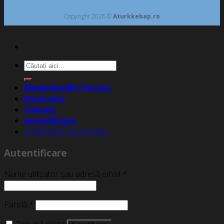
Copyright 2026 ©
Aturkkebap.ro
Caută
după:
Meniu Specific Turcesc
Rezervare
Contact
Autentificare
COMANDĂ TELEFONIC
Autentificare
Nume utilizator sau adresă email
*
Parolă
*
Ține-mă minte