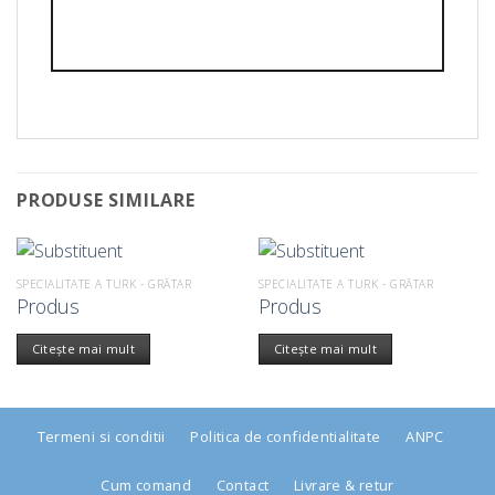
PRODUSE SIMILARE
SPECIALITATE A TURK - GRĂTAR
SPECIALITATE A TURK - GRĂTAR
Produs
Produs
Citește mai mult
Citește mai mult
Termeni si conditii
Politica de confidentialitate
ANPC
Cum comand
Contact
Livrare & retur