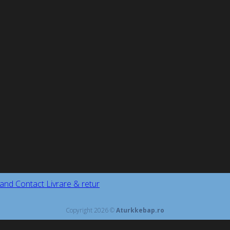
and
Contact
Livrare & retur
Copyright 2026 ©
Aturkkebap.ro