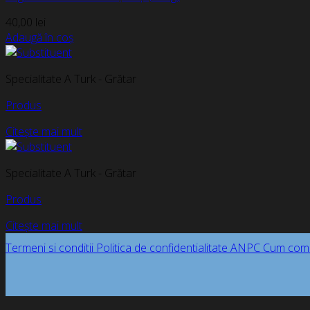
40,00
lei
Adaugă în coș
Specialitate A Turk - Grătar
Produs
Citește mai mult
Specialitate A Turk - Grătar
Produs
Citește mai mult
Termeni si conditii
Politica de confidentialitate
ANPC
Cum com