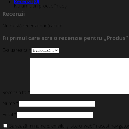
Recenzii (0)
Nu ai niciun produs în coș.
Recenzii
Nu există recenzii până acum.
Fii primul care scrii o recenzie pentru „Produs”
Evaluarea ta
*
Recenzia ta
*
Nume
*
Email
*
Salvează-mi numele, emailul și site-ul web în acest navigat