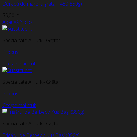
Doradă de mare la grătar (450-550g)
55,00
lei
Adaugă în coș
Specialitate A Turk - Grătar
Produs
Citește mai mult
Specialitate A Turk - Grătar
Produs
Citește mai mult
Specialitate A Turk - Grătar
Frigărui de Berbec / Kuș Bași (350g)