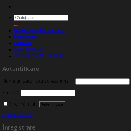
Caută
după:
Meniu Specific Turcesc
Rezervare
Contact
Autentificare
COMANDĂ TELEFONIC
Autentificare
Nume utilizator sau adresă email
*
Parolă
*
Ține-mă minte
Autentificare
Ai uitat parola?
Înregistrare