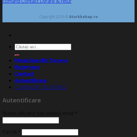
comand
Contact
Livrare & retur
Copyright 2026 ©
Aturkkebap.ro
Caută
după:
Meniu Specific Turcesc
Rezervare
Contact
Autentificare
COMANDĂ TELEFONIC
Autentificare
Nume utilizator sau adresă email
*
Parolă
*