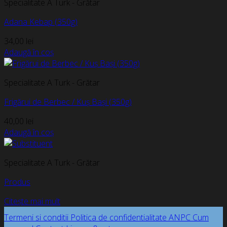
Specialitate A Turk - Grătar
Adana Kebap (350g)
34,00
lei
Adaugă în coș
Specialitate A Turk - Grătar
Frigărui de Berbec / Kuș Bași (350g)
40,00
lei
Adaugă în coș
Specialitate A Turk - Grătar
Produs
Citește mai mult
Termeni si conditii
Politica de confidentialitate
ANPC
Cum