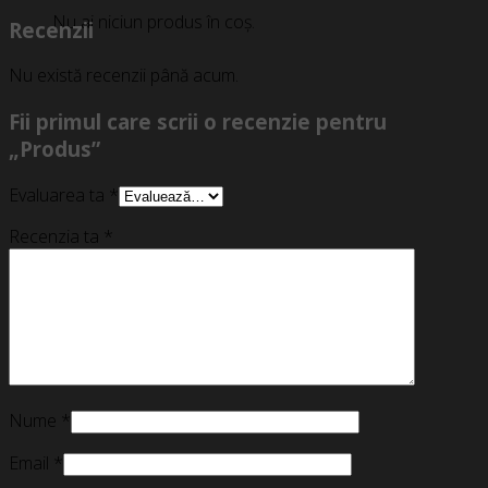
Nu ai niciun produs în coș.
Recenzii
Nu există recenzii până acum.
Fii primul care scrii o recenzie pentru
„Produs”
Evaluarea ta
*
Recenzia ta
*
Nume
*
Email
*