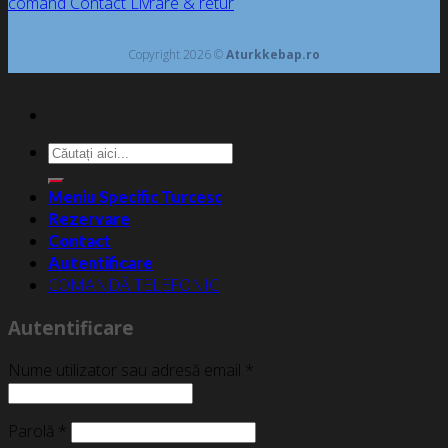
comand
Contact
Livrare & retur
Copyright 2026 ©
Aturkkebap.ro
Caută
după:
Meniu Specific Turcesc
Rezervare
Contact
Autentificare
COMANDĂ TELEFONIC
Autentificare
Nume utilizator sau adresă email
*
Parolă
*