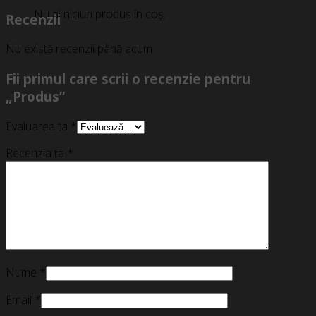
Nu ai niciun produs în coș.
Recenzii
Nu există recenzii până acum.
Fii primul care scrii o recenzie pentru
„Produs”
Evaluarea ta
*
Recenzia ta
*
Nume
*
Email
*