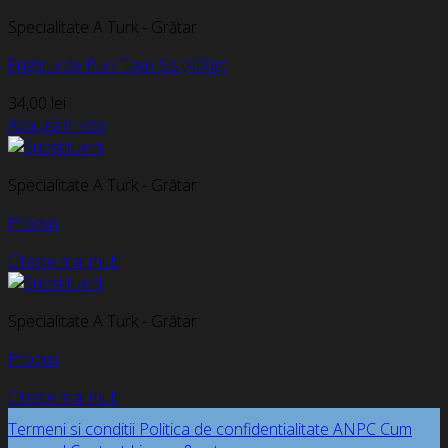
Specialitate A Turk - Grătar
Frigărui de Pui / Tauk Șiș (400g)
34,00
lei
Adaugă în coș
Specialitate A Turk - Grătar
Produs
Citește mai mult
Specialitate A Turk - Grătar
Produs
Citește mai mult
Termeni si conditii
Politica de confidentialitate
ANPC
Cum