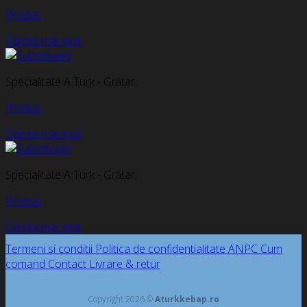
Produs
Citește mai mult
Specialitate A Turk - Grătar
Produs
Citește mai mult
Specialitate A Turk - Grătar
Produs
Citește mai mult
Termeni si conditii
Politica de confidentialitate
ANPC
Cum
comand
Contact
Livrare & retur
Copyright 2026 ©
Aturkkebap.ro