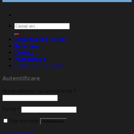
Caută
după:
Meniu Specific Turcesc
Rezervare
Contact
Autentificare
COMANDĂ TELEFONIC
Autentificare
Nume utilizator sau adresă email
*
Parolă
*
Ține-mă minte
Autentificare
Ai uitat parola?