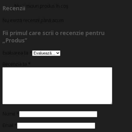
Nu ai niciun produs în coș.
Recenzii
Nu există recenzii până acum.
Fii primul care scrii o recenzie pentru
„Produs”
Evaluarea ta
*
Recenzia ta
*
Nume
*
Email
*