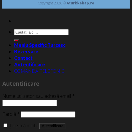
Copyright 2026 ©
Aturkkebap.ro
Caută
după:
Meniu Specific Turcesc
Rezervare
Contact
Autentificare
COMANDĂ TELEFONIC
Autentificare
Nume utilizator sau adresă email
*
Parolă
*
Ține-mă minte
Autentificare