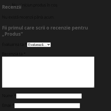
Nu ai niciun produs în coș.
Recenzii
Nu există recenzii până acum.
Fii primul care scrii o recenzie pentru
„Produs”
Evaluarea ta
*
Recenzia ta
*
Nume
*
Email
*