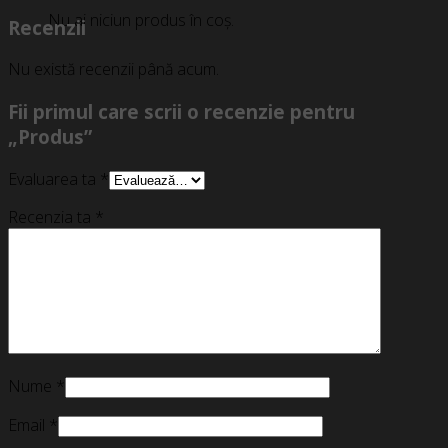
Nu ai niciun produs în coș.
Recenzii
Nu există recenzii până acum.
Fii primul care scrii o recenzie pentru
„Produs”
Evaluarea ta
*
Recenzia ta
*
Nume
*
Email
*