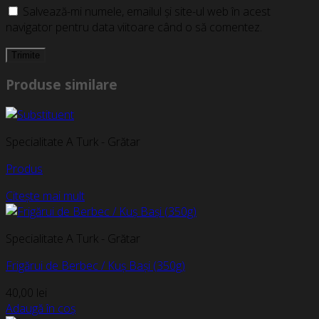
Salvează-mi numele, emailul și site-ul web în acest
navigator pentru data viitoare când o să comentez.
Produse similare
Specialitate A Turk - Grătar
Produs
Citește mai mult
Specialitate A Turk - Grătar
Frigărui de Berbec / Kuș Bași (350g)
40,00
lei
Adaugă în coș