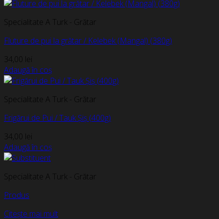
Specialitate A Turk - Grătar
Fluture de pui la grătar / Kelebek (Mangal) (380g)
34,00
lei
Adaugă în coș
Specialitate A Turk - Grătar
Frigărui de Pui / Tauk Șiș (400g)
34,00
lei
Adaugă în coș
Specialitate A Turk - Grătar
Produs
Citește mai mult