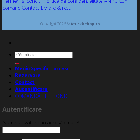
Termeni si conditii
Politica de confidentialitate
ANPC
Cum
comand
Contact
Livrare & retur
Copyright 2026 ©
Aturkkebap.ro
Caută
după:
Meniu Specific Turcesc
Rezervare
Contact
Autentificare
COMANDĂ TELEFONIC
Autentificare
Nume utilizator sau adresă email
*