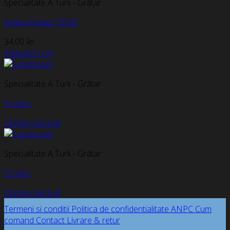
Specialitate A Turk - Grătar
Adana Kebap (350g)
34,00
lei
Adaugă în coș
Specialitate A Turk - Grătar
Produs
Citește mai mult
Specialitate A Turk - Grătar
Produs
Citește mai mult
Termeni si conditii
Politica de confidentialitate
ANPC
Cum
comand
Contact
Livrare & retur