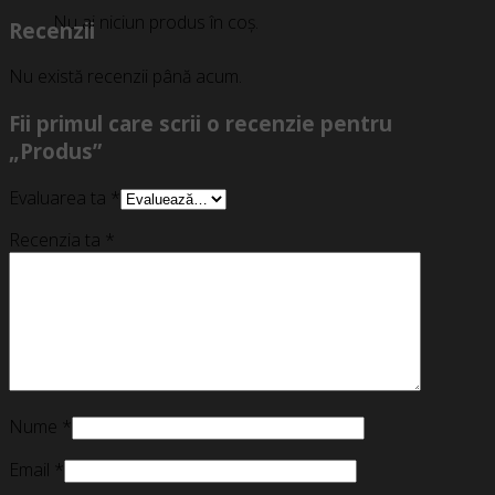
Nu ai niciun produs în coș.
Recenzii
Nu există recenzii până acum.
Fii primul care scrii o recenzie pentru
„Produs”
Evaluarea ta
*
Recenzia ta
*
Nume
*
Email
*