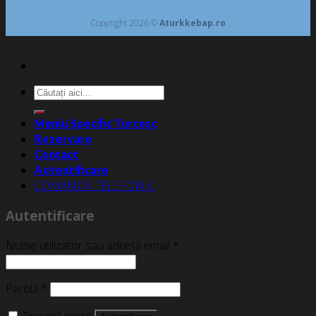
Copyright 2026 ©
Aturkkebap.ro
Caută
după:
Meniu Specific Turcesc
Rezervare
Contact
Autentificare
COMANDĂ TELEFONIC
Autentificare
Nume utilizator sau adresă email
*
Parolă
*
Ține-mă minte