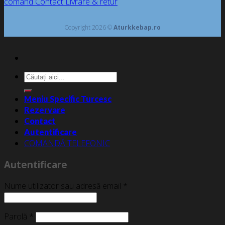
comand
Contact
Livrare & retur
Copyright 2026 ©
Aturkkebap.ro
Caută
după:
Meniu Specific Turcesc
Rezervare
Contact
Autentificare
COMANDĂ TELEFONIC
Autentificare
Nume utilizator sau adresă email
*
Parolă
*