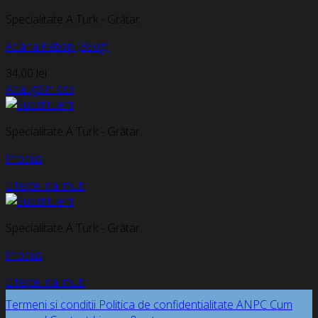
Specialitate A Turk - Grătar
Adana Kebap (350g)
34,00
lei
Adaugă în coș
Specialitate A Turk - Grătar
Produs
Citește mai mult
Specialitate A Turk - Grătar
Produs
Citește mai mult
Termeni si conditii
Politica de confidentialitate
ANPC
Cum