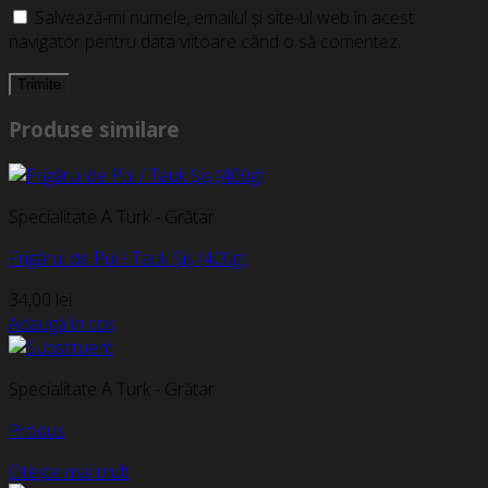
Salvează-mi numele, emailul și site-ul web în acest
navigator pentru data viitoare când o să comentez.
Produse similare
Specialitate A Turk - Grătar
Frigărui de Pui / Tauk Șiș (400g)
34,00
lei
Adaugă în coș
Specialitate A Turk - Grătar
Produs
Citește mai mult