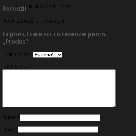
Nu ai niciun produs în coș.
Recenzii
Nu există recenzii până acum.
Fii primul care scrii o recenzie pentru
„Produs”
Evaluarea ta
*
Recenzia ta
*
Nume
*
Email
*