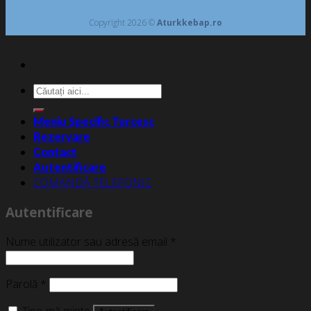
Copyright 2026 ©
Aturkkebap.ro
Caută
după:
Meniu Specific Turcesc
Rezervare
Contact
Autentificare
COMANDĂ TELEFONIC
Autentificare
Nume utilizator sau adresă email
*
Parolă
*
Ține-mă minte