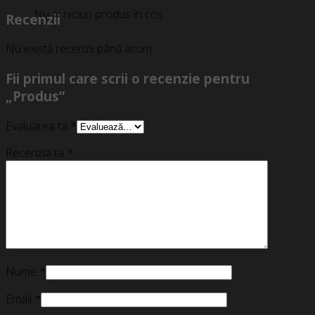
Nu ai niciun produs în coș.
Recenzii
Nu există recenzii până acum.
Fii primul care scrii o recenzie pentru
„Produs”
Evaluarea ta
*
Recenzia ta
*
Nume
*
Email
*