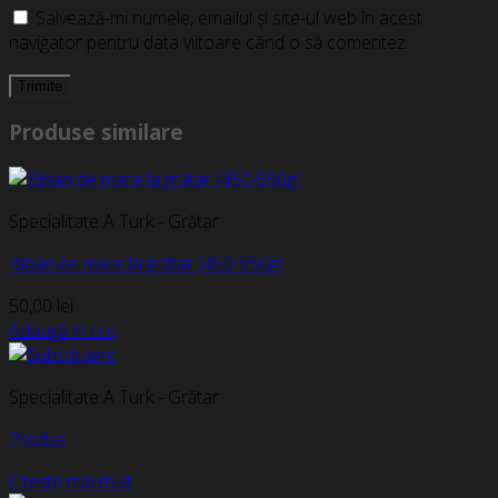
Salvează-mi numele, emailul și site-ul web în acest
navigator pentru data viitoare când o să comentez.
Produse similare
Specialitate A Turk - Grătar
Biban de mare la grătar (450-550g)
50,00
lei
Adaugă în coș
Specialitate A Turk - Grătar
Produs
Citește mai mult