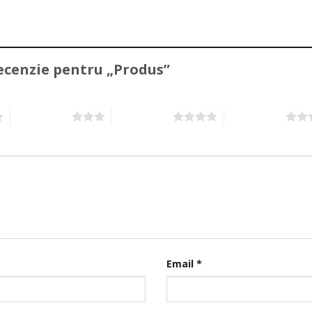
 recenzie pentru „Produs”
3 din 5 stele
4 din 5 stele
5 din 5 stele
Email
*