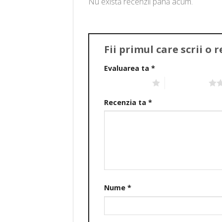
Nu există recenzii până acum.
Fii primul care scrii o
Evaluarea ta
*
Una din 5 stele
2 din 5 stele
Recenzia ta
*
Nume
*