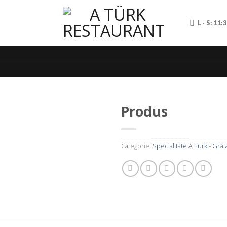
L - S: 11:
Produs
Categorie:
Specialitate A Turk - Grăt