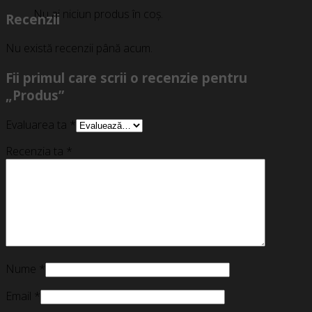
Nu ai niciun produs în coș.
Recenzii
Nu există recenzii până acum.
Fii primul care scrii o recenzie pentru
„Produs”
Evaluarea ta
*
Recenzia ta
*
Nume
*
Email
*