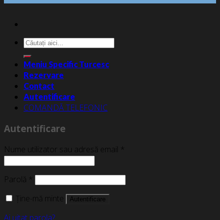
Caută
după:
Meniu Specific Turcesc
Rezervare
Contact
Autentificare
COMANDĂ TELEFONIC
Autentificare
Nume utilizator sau adresă email
*
Parolă
*
Ține-mă minte
Autentificare
Ai uitat parola?