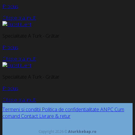
Produs
Citește mai mult
Specialitate A Turk - Grătar
Produs
Citește mai mult
Specialitate A Turk - Grătar
Produs
Citește mai mult
Termeni si conditii
Politica de confidentialitate
ANPC
Cum
comand
Contact
Livrare & retur
Copyright 2026 ©
Aturkkebap.ro