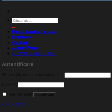
Caută
după:
Meniu Specific Turcesc
Rezervare
Contact
Autentificare
COMANDĂ TELEFONIC
Autentificare
Nume utilizator sau adresă email
*
Parolă
*
Ține-mă minte
Autentificare
Ai uitat parola?