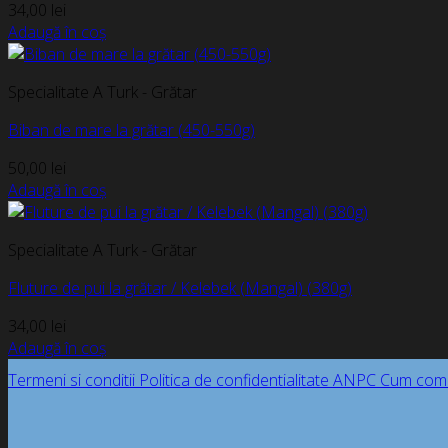
34,00
lei
Adaugă în coș
Specialitate A Turk - Grătar
Biban de mare la grătar (450-550g)
50,00
lei
Adaugă în coș
Specialitate A Turk - Grătar
Fluture de pui la grătar / Kelebek (Mangal) (380g)
34,00
lei
Adaugă în coș
Termeni si conditii
Politica de confidentialitate
ANPC
Cum com