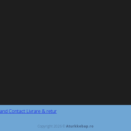
and
Contact
Livrare & retur
Copyright 2026 ©
Aturkkebap.ro