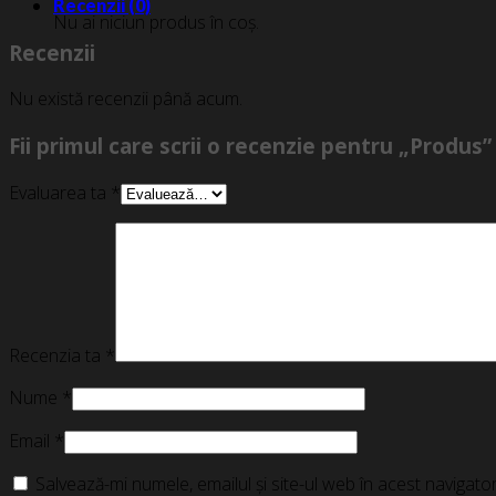
Recenzii (0)
Nu ai niciun produs în coș.
Recenzii
Nu există recenzii până acum.
Fii primul care scrii o recenzie pentru „Produs”
Evaluarea ta
*
Recenzia ta
*
Nume
*
Email
*
Salvează-mi numele, emailul și site-ul web în acest navigat