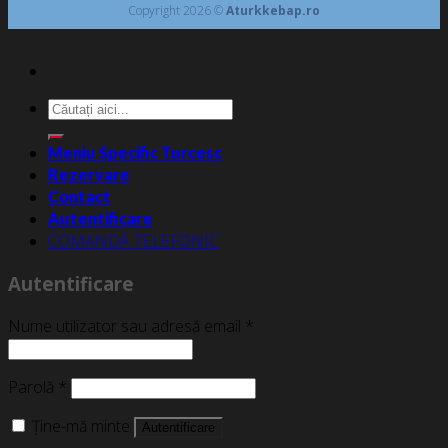
Copyright 2026 ©
Aturkkebap.ro
Caută
după:
Meniu Specific Turcesc
Rezervare
Contact
Autentificare
COMANDĂ TELEFONIC
Autentificare
Nume utilizator sau adresă email
*
Parolă
*
Ține-mă minte
Autentificare