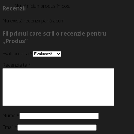
Nu ai niciun produs în coș.
Recenzii
Nu există recenzii până acum.
Fii primul care scrii o recenzie pentru
„Produs”
Evaluarea ta
*
Recenzia ta
*
Nume
*
Email
*