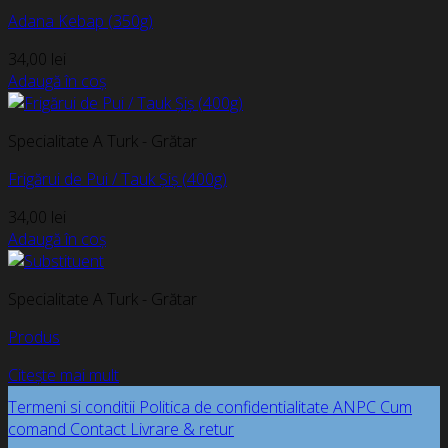
Adana Kebap (350g)
34,00
lei
Adaugă în coș
Specialitate A Turk - Grătar
Frigărui de Pui / Tauk Șiș (400g)
34,00
lei
Adaugă în coș
Specialitate A Turk - Grătar
Produs
Citește mai mult
Termeni si conditii
Politica de confidentialitate
ANPC
Cum
comand
Contact
Livrare & retur