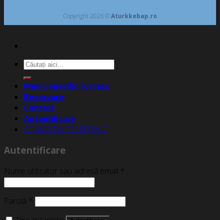
Copyright 2026 ©
Aturkkebap.ro
Caută
după:
Meniu Specific Turcesc
Rezervare
Contact
Autentificare
COMANDĂ TELEFONIC
Autentificare
Nume utilizator sau adresă email
*
Parolă
*
Ține-mă minte