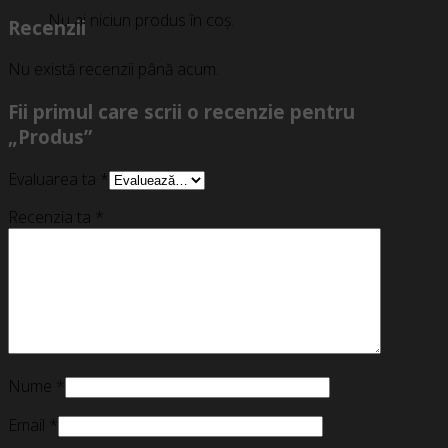
Nu ai niciun produs în coș.
Recenzii
Nu există recenzii până acum.
Fii primul care scrii o recenzie pentru
„Produs”
Evaluarea ta
*
Recenzia ta
*
Nume
*
Email
*