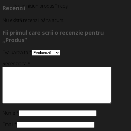
Nu ai niciun produs în coș.
Recenzii
Nu există recenzii până acum.
Fii primul care scrii o recenzie pentru
„Produs”
Evaluarea ta
*
Recenzia ta
*
Nume
*
Email
*