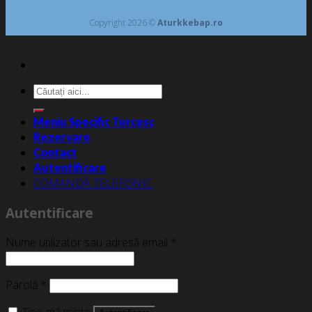
Copyright 2026 ©
Aturkkebap.ro
Caută
după:
Meniu Specific Turcesc
Rezervare
Contact
Autentificare
COMANDĂ TELEFONIC
Autentificare
Nume utilizator sau adresă email
*
Parolă
*
Ține-mă minte