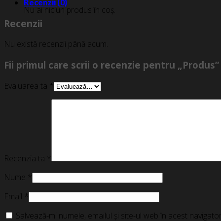
Recenzii (0)
Nu ai niciun produs în coș.
Recenzii
Nu există recenzii până acum.
Fii primul care scrii o recenzie pentru „Produs”
Evaluarea ta
*
Recenzia ta
*
Nume
*
Email
*
Salvează-mi numele, emailul și site-ul web în acest navigat