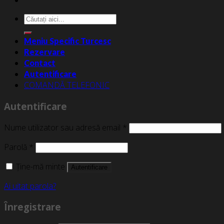
Caută
după:
Meniu Specific Turcesc
Rezervare
Contact
Autentificare
COMANDĂ TELEFONIC
Autentificare
Nume utilizator sau adresă email
*
Parolă
*
Ține-mă minte
Autentificare
Ai uitat parola?
Înregistrare