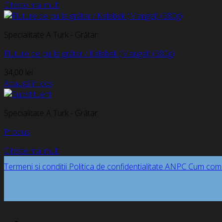
Citește mai mult
Specialitate A Turk - Grătar
Fluture de pui la grătar / Kelebek (Mangal) (380g)
34,00
lei
Adaugă în coș
Specialitate A Turk - Grătar
Produs
Citește mai mult
Termeni si conditii
Politica de confidentialitate
ANPC
Cum com