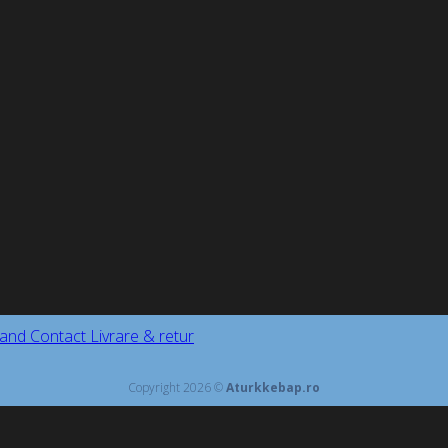
and
Contact
Livrare & retur
Copyright 2026 ©
Aturkkebap.ro