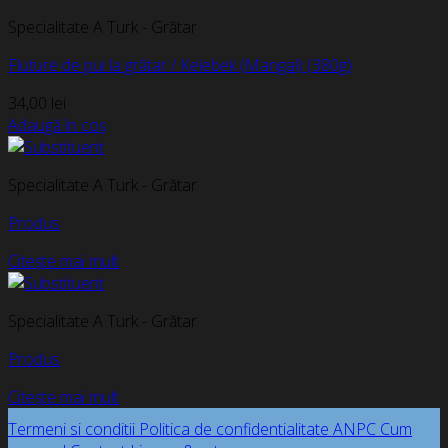
Specialitate A Turk - Grătar
Fluture de pui la grătar / Kelebek (Mangal) (380g)
34,00
lei
Adaugă în coș
Specialitate A Turk - Grătar
Produs
Citește mai mult
Specialitate A Turk - Grătar
Produs
Citește mai mult
Termeni si conditii
Politica de confidentialitate
ANPC
Cum