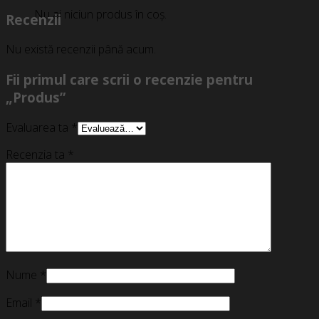
Nu ai niciun produs în coș.
Recenzii
Nu există recenzii până acum.
Fii primul care scrii o recenzie pentru
„Produs”
Evaluarea ta
*
Recenzia ta
*
Nume
*
Email
*