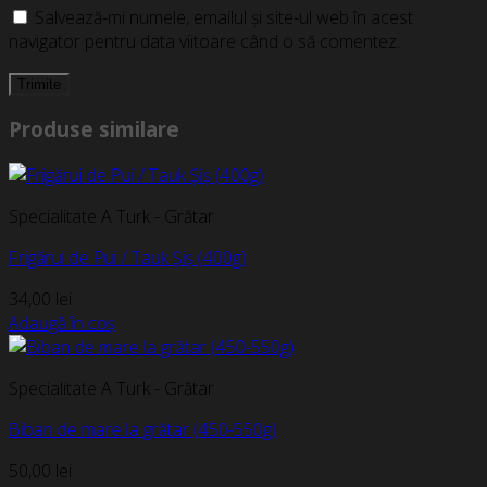
Salvează-mi numele, emailul și site-ul web în acest
navigator pentru data viitoare când o să comentez.
Produse similare
Specialitate A Turk - Grătar
Frigărui de Pui / Tauk Șiș (400g)
34,00
lei
Adaugă în coș
Specialitate A Turk - Grătar
Biban de mare la grătar (450-550g)
50,00
lei