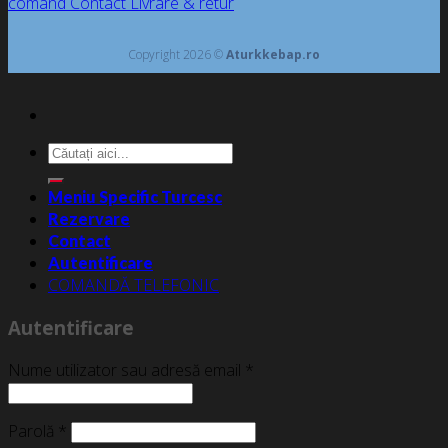
comand
Contact
Livrare & retur
Copyright 2026 ©
Aturkkebap.ro
Caută
după:
Meniu Specific Turcesc
Rezervare
Contact
Autentificare
COMANDĂ TELEFONIC
Autentificare
Nume utilizator sau adresă email
*
Parolă
*