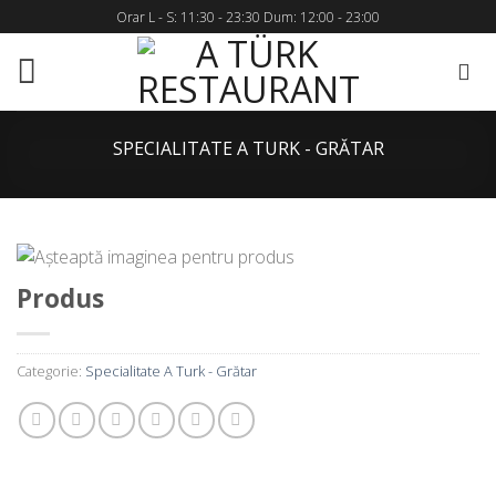
Skip
Orar L - S: 11:30 - 23:30 Dum: 12:00 - 23:00
to
content
SPECIALITATE A TURK - GRĂTAR
Produs
Categorie:
Specialitate A Turk - Grătar