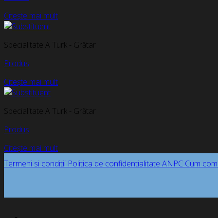
Citește mai mult
Specialitate A Turk - Grătar
Produs
Citește mai mult
Specialitate A Turk - Grătar
Produs
Citește mai mult
Termeni si conditii
Politica de confidentialitate
ANPC
Cum com