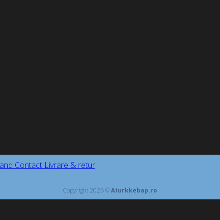
and
Contact
Livrare & retur
Copyright 2026 ©
Aturkkebap.ro