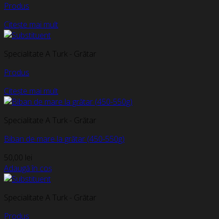
Produs
Citește mai mult
Specialitate A Turk - Grătar
Produs
Citește mai mult
Specialitate A Turk - Grătar
Biban de mare la grătar (450-550g)
50,00
lei
Adaugă în coș
Specialitate A Turk - Grătar
Produs