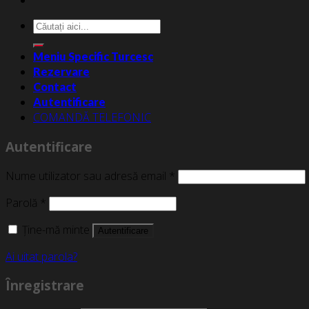
Caută
după:
Meniu Specific Turcesc
Rezervare
Contact
Autentificare
COMANDĂ TELEFONIC
Autentificare
Nume utilizator sau adresă email
*
Parolă
*
Ține-mă minte
Autentificare
Ai uitat parola?
Înregistrare