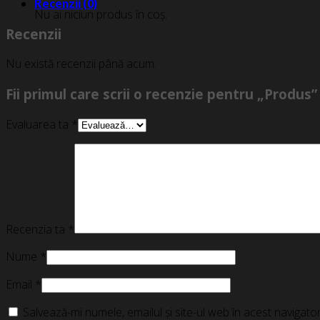
Recenzii (0)
Nu ai niciun produs în coș.
Recenzii
Nu există recenzii până acum.
Fii primul care scrii o recenzie pentru „Produs”
Evaluarea ta
*
Recenzia ta
*
Nume
*
Email
*
Salvează-mi numele, emailul și site-ul web în acest navigat