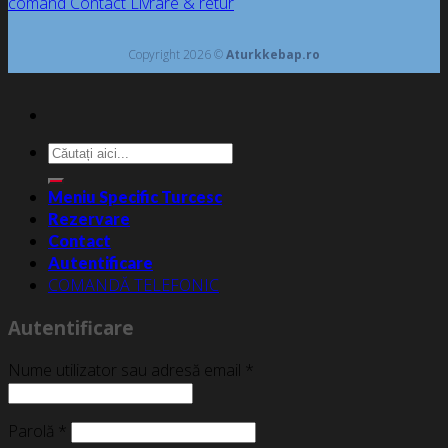
comand
Contact
Livrare & retur
Copyright 2026 ©
Aturkkebap.ro
Caută
după:
Meniu Specific Turcesc
Rezervare
Contact
Autentificare
COMANDĂ TELEFONIC
Autentificare
Nume utilizator sau adresă email
*
Parolă
*