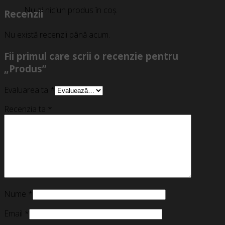
Nu ai niciun produs în coș.
Recenzii
Nu există recenzii până acum.
Fii primul care scrii o recenzie pentru
„Produs”
Evaluarea ta
*
Recenzia ta
*
Nume
*
Email
*