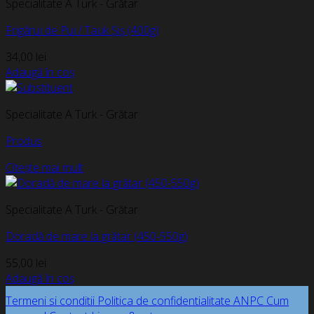
Specialitate A Turk - Grătar
Frigărui de Pui / Tauk Șiș (400g)
34,00
lei
Adaugă în coș
Specialitate A Turk - Grătar
Produs
Citește mai mult
Specialitate A Turk - Grătar
Doradă de mare la grătar (450-550g)
55,00
lei
Adaugă în coș
Termeni si conditii
Politica de confidentialitate
ANPC
Cum