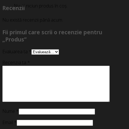
Nu ai niciun produs în coș.
Recenzii
Nu există recenzii până acum.
Fii primul care scrii o recenzie pentru
„Produs”
Evaluarea ta
*
Recenzia ta
*
Nume
*
Email
*