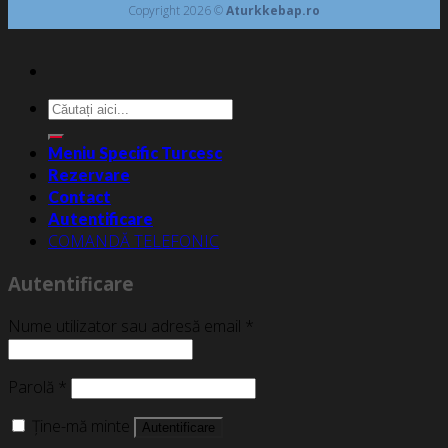
Copyright 2026 ©
Aturkkebap.ro
Caută
după:
Meniu Specific Turcesc
Rezervare
Contact
Autentificare
COMANDĂ TELEFONIC
Autentificare
Nume utilizator sau adresă email
*
Parolă
*
Ține-mă minte
Autentificare