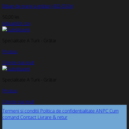
Biban de mare la grătar (450-550g)
50,00
lei
Adaugă în coș
Specialitate A Turk - Grătar
Produs
Citește mai mult
Specialitate A Turk - Grătar
Produs
Citește mai mult
Termeni si conditii
Politica de confidentialitate
ANPC
Cum
comand
Contact
Livrare & retur