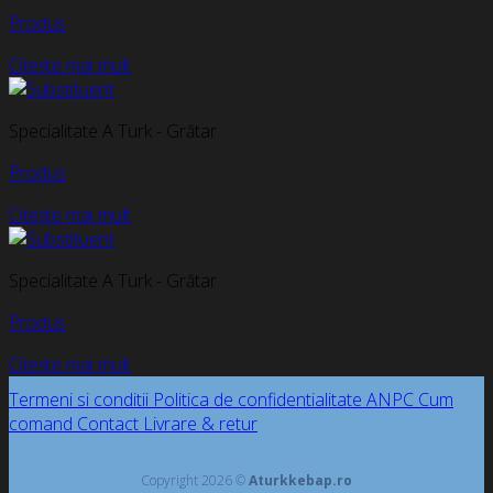
Produs
Citește mai mult
Specialitate A Turk - Grătar
Produs
Citește mai mult
Specialitate A Turk - Grătar
Produs
Citește mai mult
Termeni si conditii
Politica de confidentialitate
ANPC
Cum
comand
Contact
Livrare & retur
Copyright 2026 ©
Aturkkebap.ro