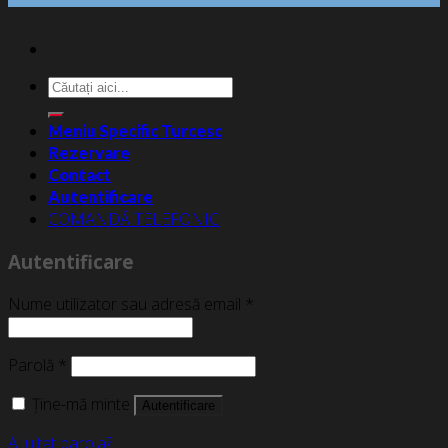
Caută
după:
Meniu Specific Turcesc
Rezervare
Contact
Autentificare
COMANDĂ TELEFONIC
Autentificare
Nume utilizator sau adresă email
*
Parolă
*
Ține-mă minte
Autentificare
Ai uitat parola?