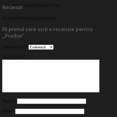
Nu ai niciun produs în coș.
Recenzii
Nu există recenzii până acum.
Fii primul care scrii o recenzie pentru
„Produs”
Evaluarea ta
*
Recenzia ta
*
Nume
*
Email
*