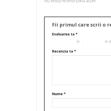
Nu există recenzii până acum.
Fii primul care scrii o
Evaluarea ta
*
Una din 5 stele
2 din 5 stele
Recenzia ta
*
Nume
*