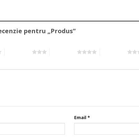
 recenzie pentru „Produs”
3 din 5 stele
4 din 5 stele
5 din 5 stele
Email
*