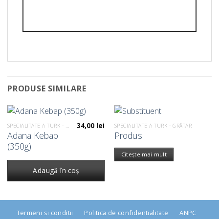
PRODUSE SIMILARE
34,00
lei
SPECIALITATE A TURK - GRĂTAR
SPECIALITATE A TURK - GRĂTAR
Adana Kebap
Produs
(350g)
Citește mai mult
Adaugă în coș
Termeni si conditii
Politica de confidentialitate
ANPC