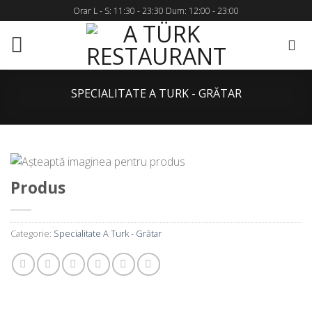
Skip
Orar L - S: 11:30 - 23:30 Dum: 12:00 - 23:00
to
content
SPECIALITATE A TURK - GRĂTAR
Produs
Categorie:
Specialitate A Turk - Grătar