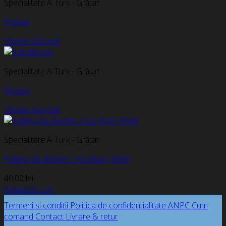
Specialitate A Turk - Grătar
Produs
Citește mai mult
Specialitate A Turk - Grătar
Produs
Citește mai mult
Specialitate A Turk - Grătar
Frigărui de Berbec / Kuș Bași (350g)
40,00
lei
Adaugă în coș
Termeni si conditii
Politica de confidentialitate
ANPC
Cum
comand
Contact
Livrare & retur