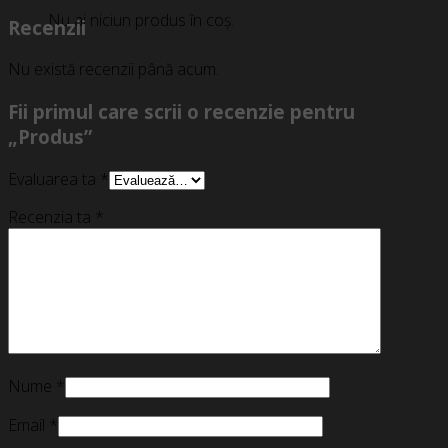
Nu ai niciun produs în coș.
Recenzii
Nu există recenzii până acum.
Fii primul care scrii o recenzie pentru
„Produs”
Evaluarea ta
*
Recenzia ta
*
Nume
*
Email
*