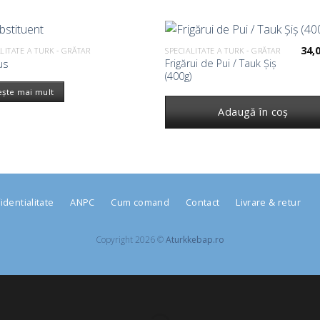
34,
LITATE A TURK - GRĂTAR
SPECIALITATE A TURK - GRĂTAR
Frigărui de Pui / Tauk Șiș
us
(400g)
ește mai mult
Adaugă în coș
identialitate
ANPC
Cum comand
Contact
Livrare & retur
Copyright 2026 ©
Aturkkebap.ro