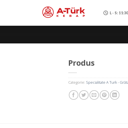
L - S: 11:3
Produs
Categorie:
Specialitate A Turk - Grăt