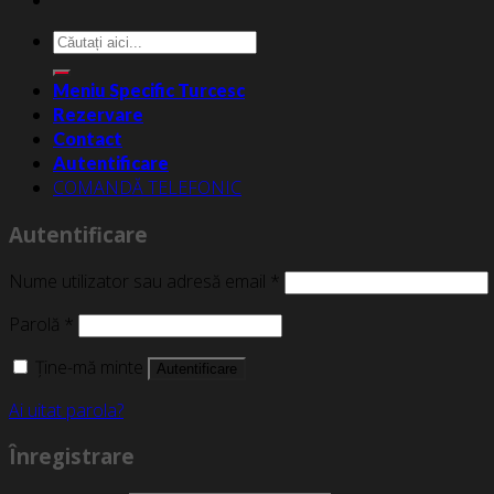
Caută
după:
Meniu Specific Turcesc
Rezervare
Contact
Autentificare
COMANDĂ TELEFONIC
Autentificare
Nume utilizator sau adresă email
*
Parolă
*
Ține-mă minte
Autentificare
Ai uitat parola?
Înregistrare