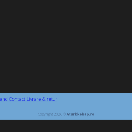
and
Contact
Livrare & retur
Copyright 2026 ©
Aturkkebap.ro