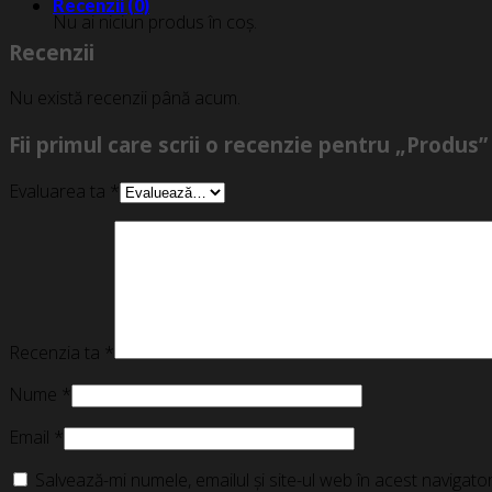
Recenzii (0)
Nu ai niciun produs în coș.
Recenzii
Nu există recenzii până acum.
Fii primul care scrii o recenzie pentru „Produs”
Evaluarea ta
*
Recenzia ta
*
Nume
*
Email
*
Salvează-mi numele, emailul și site-ul web în acest navigat