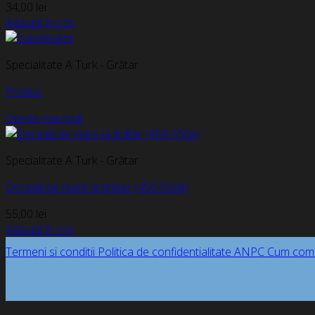
34,00
lei
Adaugă în coș
Specialitate A Turk - Grătar
Produs
Citește mai mult
Specialitate A Turk - Grătar
Doradă de mare la grătar (450-550g)
55,00
lei
Adaugă în coș
Termeni si conditii
Politica de confidentialitate
ANPC
Cum com