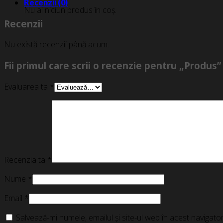
Recenzii (0)
Nu ai niciun produs în coș.
Recenzii
Nu există recenzii până acum.
Fii primul care scrii o recenzie pentru „Produs”
Evaluarea ta
*
Recenzia ta
*
Nume
*
Email
*
Salvează-mi numele, emailul și site-ul web în acest navigat