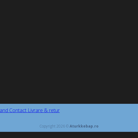
and
Contact
Livrare & retur
Copyright 2026 ©
Aturkkebap.ro