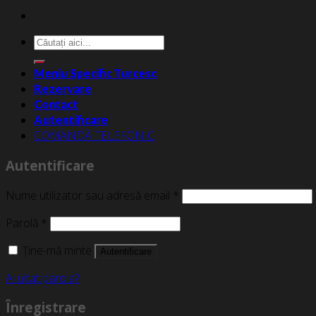
Caută
după:
Meniu Specific Turcesc
Rezervare
Contact
Autentificare
COMANDĂ TELEFONIC
Autentificare
Nume utilizator sau adresă email
*
Parolă
*
Ține-mă minte
Autentificare
Ai uitat parola?
Înregistrare