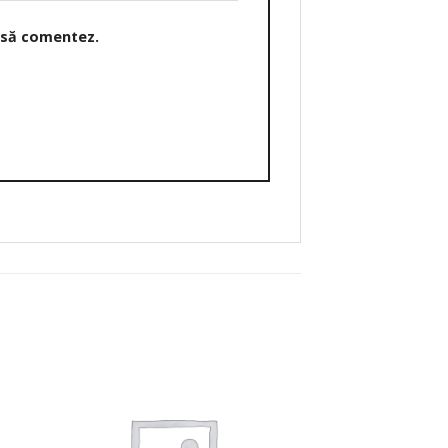
o să comentez.
SPECIALITATE A TURK - 
Doradă de mare la 
(450-550g)