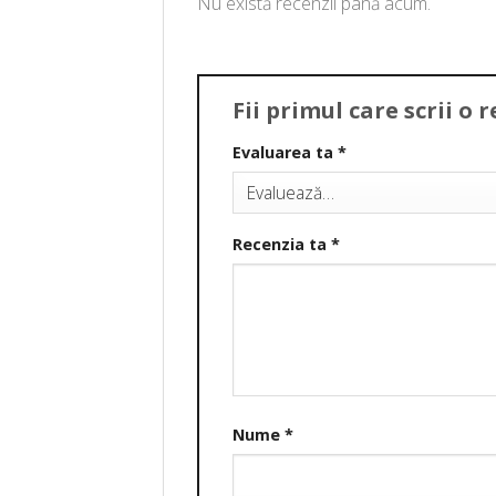
Nu există recenzii până acum.
Fii primul care scrii o
Evaluarea ta
*
Recenzia ta
*
Nume
*