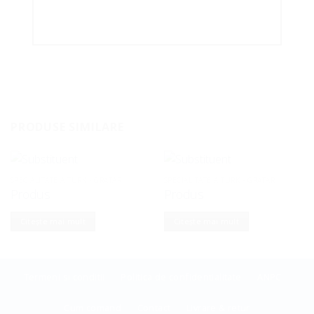
PRODUSE SIMILARE
SPECIALITATE A TURK - GRĂTAR
SPECIALITATE A TURK - GRĂTAR
Produs
Produs
Citește mai mult
Citește mai mult
Termeni si conditii
Politica de confidentialitate
ANPC
Cum comand
Contact
Livrare & retur