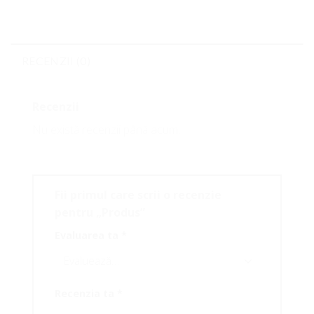
RECENZII (0)
Recenzii
Nu există recenzii până acum.
Fii primul care scrii o recenzie
pentru „Produs”
Evaluarea ta
*
Recenzia ta
*