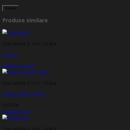
Produse similare
Specialitate A Turk - Grătar
Produs
Citește mai mult
Specialitate A Turk - Grătar
Adana Kebap (350g)
34,00
lei
Adaugă în coș
Specialitate A Turk - Grătar