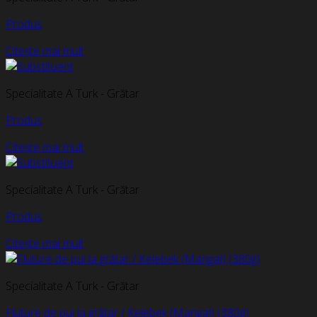
Produs
Citește mai mult
Specialitate A Turk - Grătar
Produs
Citește mai mult
Specialitate A Turk - Grătar
Produs
Citește mai mult
Specialitate A Turk - Grătar
Fluture de pui la grătar / Kelebek (Mangal) (380g)