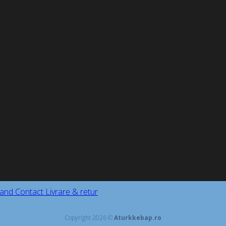
and
Contact
Livrare & retur
Copyright 2026 ©
Aturkkebap.ro