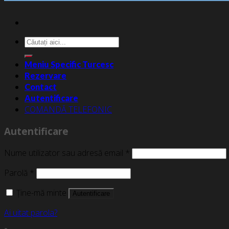
Caută
după:
Meniu Specific Turcesc
Rezervare
Contact
Autentificare
COMANDĂ TELEFONIC
Autentificare
Nume utilizator sau adresă email
*
Parolă
*
Ține-mă minte
Autentificare
Ai uitat parola?