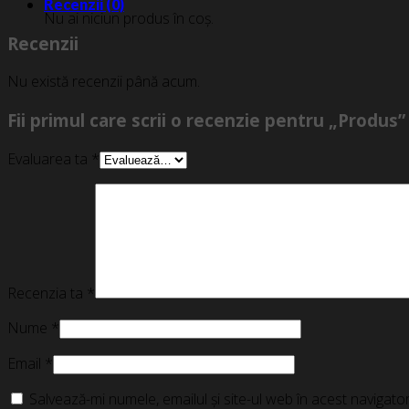
Recenzii (0)
Nu ai niciun produs în coș.
Recenzii
Nu există recenzii până acum.
Fii primul care scrii o recenzie pentru „Produs”
Evaluarea ta
*
Recenzia ta
*
Nume
*
Email
*
Salvează-mi numele, emailul și site-ul web în acest navigat