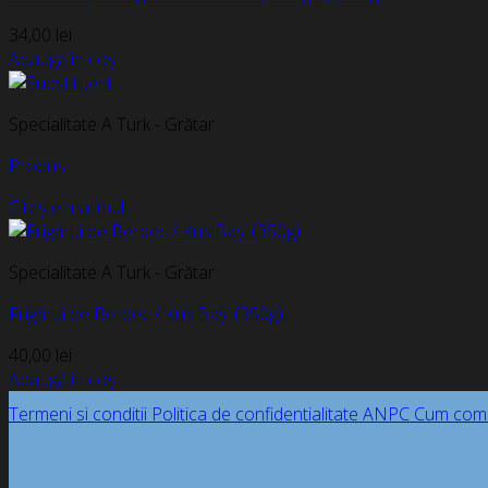
34,00
lei
Adaugă în coș
Specialitate A Turk - Grătar
Produs
Citește mai mult
Specialitate A Turk - Grătar
Frigărui de Berbec / Kuș Bași (350g)
40,00
lei
Adaugă în coș
Termeni si conditii
Politica de confidentialitate
ANPC
Cum com