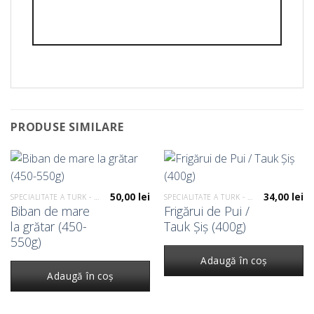
PRODUSE SIMILARE
50,00
lei
34,00
lei
SPECIALITATE A TURK - GRĂTAR
SPECIALITATE A TURK - GRĂTAR
Biban de mare
Frigărui de Pui /
la grătar (450-
Tauk Șiș (400g)
550g)
Adaugă în coș
Adaugă în coș