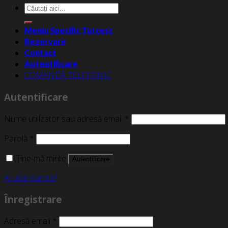
Caută
după:
Meniu Specific Turcesc
Rezervare
Contact
Autentificare
COMANDĂ TELEFONIC
Autentificare
Nume utilizator sau adresă email
*
Parolă
*
Ține-mă minte
Autentificare
Ai uitat parola?
Înregistrare
Adresă email
*