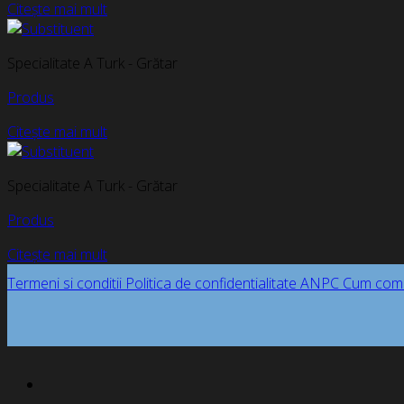
Citește mai mult
Specialitate A Turk - Grătar
Produs
Citește mai mult
Specialitate A Turk - Grătar
Produs
Citește mai mult
Termeni si conditii
Politica de confidentialitate
ANPC
Cum com