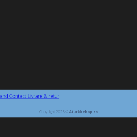
and
Contact
Livrare & retur
Copyright 2026 ©
Aturkkebap.ro