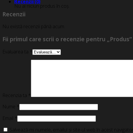
Recenzii (0)
Nu ai niciun produs în coș.
Recenzii
Nu există recenzii până acum.
Fii primul care scrii o recenzie pentru „Produs”
Evaluarea ta
*
Recenzia ta
*
Nume
*
Email
*
Salvează-mi numele, emailul și site-ul web în acest navigat