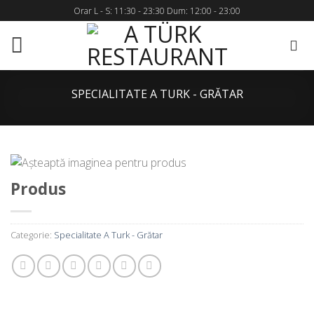
Skip
Orar L - S: 11:30 - 23:30 Dum: 12:00 - 23:00
to
content
SPECIALITATE A TURK - GRĂTAR
Produs
Categorie:
Specialitate A Turk - Grătar