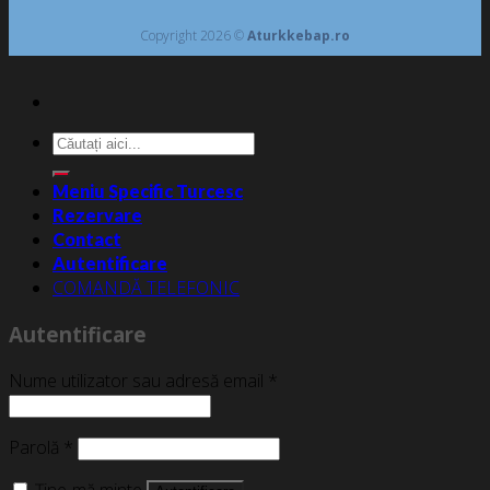
Copyright 2026 ©
Aturkkebap.ro
Caută
după:
Meniu Specific Turcesc
Rezervare
Contact
Autentificare
COMANDĂ TELEFONIC
Autentificare
Nume utilizator sau adresă email
*
Parolă
*
Ține-mă minte