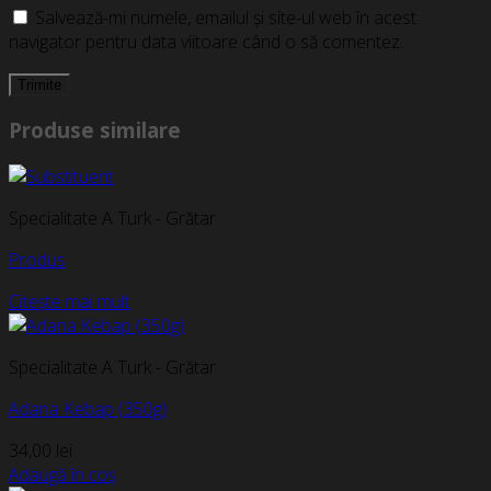
Salvează-mi numele, emailul și site-ul web în acest
navigator pentru data viitoare când o să comentez.
Produse similare
Specialitate A Turk - Grătar
Produs
Citește mai mult
Specialitate A Turk - Grătar
Adana Kebap (350g)
34,00
lei
Adaugă în coș