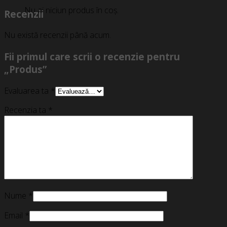
Nu ai niciun produs în coș.
Recenzii
Nu există recenzii până acum.
Fii primul care scrii o recenzie pentru
„Produs”
Evaluarea ta
*
Recenzia ta
*
Nume
*
Email
*