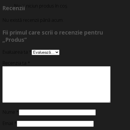
Nu ai niciun produs în coș.
Recenzii
Nu există recenzii până acum.
Fii primul care scrii o recenzie pentru
„Produs”
Evaluarea ta
*
Recenzia ta
*
Nume
*
Email
*