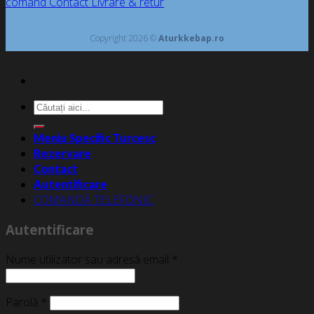
comand
Contact
Livrare & retur
Copyright 2026 ©
Aturkkebap.ro
Caută
după:
Meniu Specific Turcesc
Rezervare
Contact
Autentificare
COMANDĂ TELEFONIC
Autentificare
Nume utilizator sau adresă email
*
Parolă
*