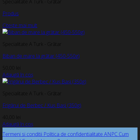
Specialitate A Turk - Grătar
Produs
Citește mai mult
Specialitate A Turk - Grătar
Biban de mare la grătar (450-550g)
50,00
lei
Adaugă în coș
Specialitate A Turk - Grătar
Frigărui de Berbec / Kuș Bași (350g)
40,00
lei
Adaugă în coș
Termeni si conditii
Politica de confidentialitate
ANPC
Cum