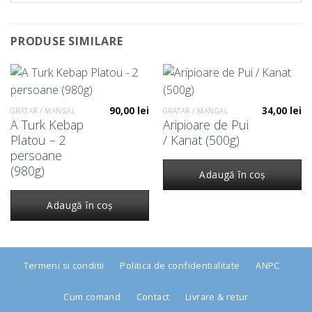
PRODUSE SIMILARE
90,00
lei
34,00
lei
GRĂTAR / MANGAL
GRĂTAR / MANGAL
A Turk Kebap
Aripioare de Pui
Platou – 2
/ Kanat (500g)
persoane
(980g)
Adaugă în coș
Adaugă în coș
Termeni si conditii
Politica de confidentialitate
ANPC
Cum comand
Contact
Livrare & retur