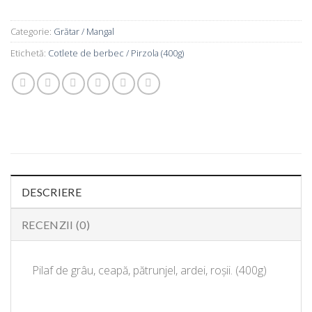
Categorie:
Grătar / Mangal
Etichetă:
Cotlete de berbec / Pirzola (400g)
DESCRIERE
RECENZII (0)
Pilaf de
grâu
,
ceapă
,
pătrunjel
, ardei,
roșii
. (400g)