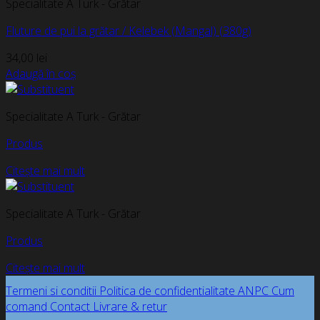
Specialitate A Turk - Grătar
Fluture de pui la grătar / Kelebek (Mangal) (380g)
34,00
lei
Adaugă în coș
Specialitate A Turk - Grătar
Produs
Citește mai mult
Specialitate A Turk - Grătar
Produs
Citește mai mult
Termeni si conditii
Politica de confidentialitate
ANPC
Cum
comand
Contact
Livrare & retur