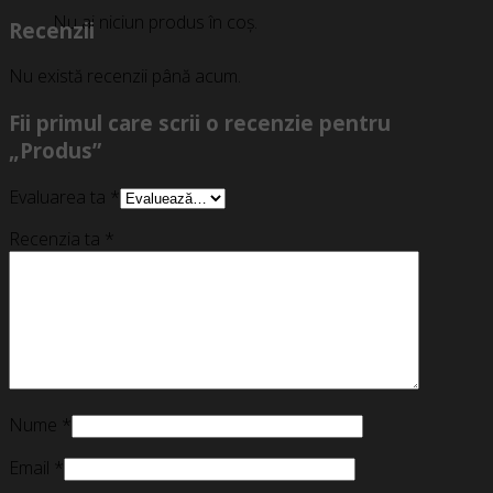
Nu ai niciun produs în coș.
Recenzii
Nu există recenzii până acum.
Fii primul care scrii o recenzie pentru
„Produs”
Evaluarea ta
*
Recenzia ta
*
Nume
*
Email
*