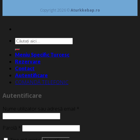
Copyright 2026 ©
Aturkkebap.ro
Caută
după:
Meniu Specific Turcesc
Rezervare
Contact
Autentificare
COMANDĂ TELEFONIC
Autentificare
Nume utilizator sau adresă email
*
Parolă
*
Ține-mă minte