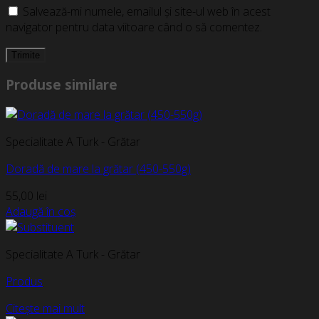
Salvează-mi numele, emailul și site-ul web în acest
navigator pentru data viitoare când o să comentez.
Produse similare
Specialitate A Turk - Grătar
Doradă de mare la grătar (450-550g)
55,00
lei
Adaugă în coș
Specialitate A Turk - Grătar
Produs
Citește mai mult