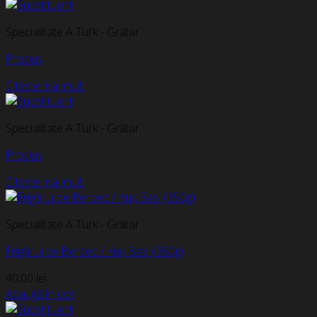
Specialitate A Turk - Grătar
Produs
Citește mai mult
Specialitate A Turk - Grătar
Produs
Citește mai mult
Specialitate A Turk - Grătar
Frigărui de Berbec / Kuș Bași (350g)
40,00
lei
Adaugă în coș