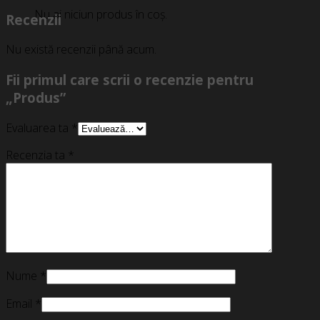
Nu ai niciun produs în coș.
Recenzii
Nu există recenzii până acum.
Fii primul care scrii o recenzie pentru
„Produs”
Evaluarea ta
*
Recenzia ta
*
Nume
*
Email
*