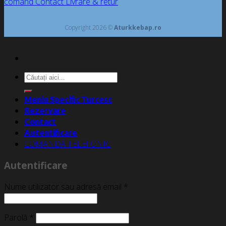
comand
Contact
Livrare & retur
Copyright 2026 ©
Aturkkebap.ro
Caută
după:
Meniu Specific Turcesc
Rezervare
Contact
Autentificare
COMANDĂ TELEFONIC
Autentificare
Nume utilizator sau adresă email
*
Parolă
*