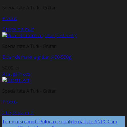
Specialitate A Turk - Grătar
Produs
Citește mai mult
Specialitate A Turk - Grătar
Biban de mare la grătar (450-550g)
50,00
lei
Adaugă în coș
Specialitate A Turk - Grătar
Produs
Citește mai mult
Termeni si conditii
Politica de confidentialitate
ANPC
Cum