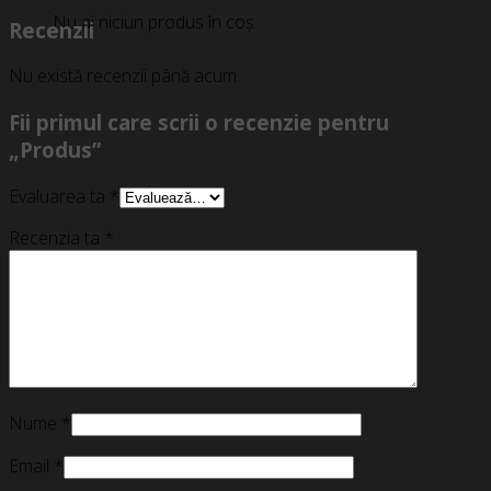
Nu ai niciun produs în coș.
Recenzii
Nu există recenzii până acum.
Fii primul care scrii o recenzie pentru
„Produs”
Evaluarea ta
*
Recenzia ta
*
Nume
*
Email
*