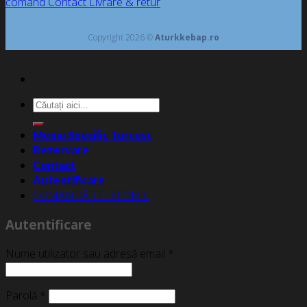
comand
Contact
Livrare & retur
Copyright 2026 ©
Aturkkebap.ro
Caută
după:
Meniu Specific Turcesc
Rezervare
Contact
Autentificare
COMANDĂ TELEFONIC
Autentificare
Nume utilizator sau adresă email
*
Parolă
*