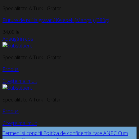
Specialitate A Turk - Grătar
Fluture de pui la grătar / Kelebek (Mangal) (380g)
34,00
lei
Adaugă în coș
Specialitate A Turk - Grătar
Produs
Citește mai mult
Specialitate A Turk - Grătar
Produs
Citește mai mult
Termeni si conditii
Politica de confidentialitate
ANPC
Cum