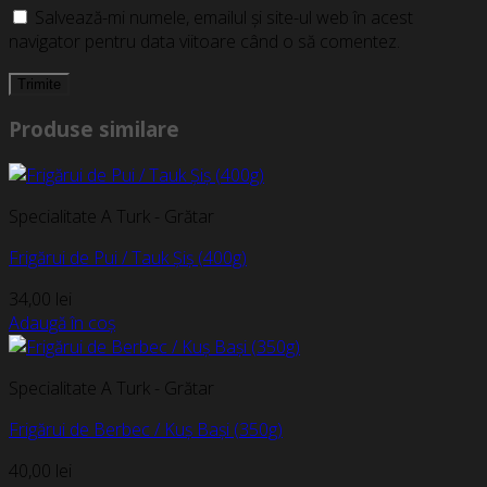
Salvează-mi numele, emailul și site-ul web în acest
navigator pentru data viitoare când o să comentez.
Produse similare
Specialitate A Turk - Grătar
Frigărui de Pui / Tauk Șiș (400g)
34,00
lei
Adaugă în coș
Specialitate A Turk - Grătar
Frigărui de Berbec / Kuș Bași (350g)
40,00
lei