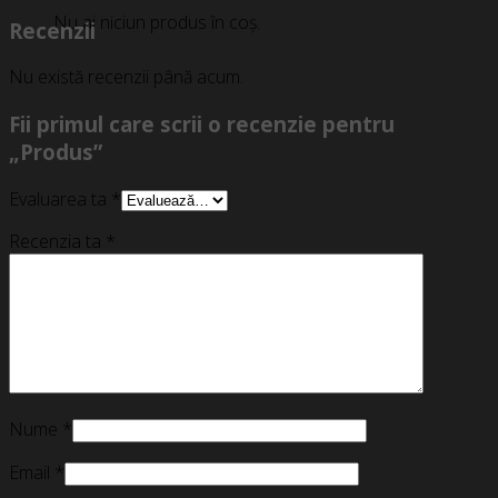
Nu ai niciun produs în coș.
Recenzii
Nu există recenzii până acum.
Fii primul care scrii o recenzie pentru
„Produs”
Evaluarea ta
*
Recenzia ta
*
Nume
*
Email
*