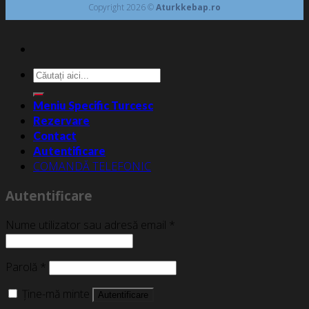
Copyright 2026 ©
Aturkkebap.ro
Caută
după:
Meniu Specific Turcesc
Rezervare
Contact
Autentificare
COMANDĂ TELEFONIC
Autentificare
Nume utilizator sau adresă email
*
Parolă
*
Ține-mă minte
Autentificare