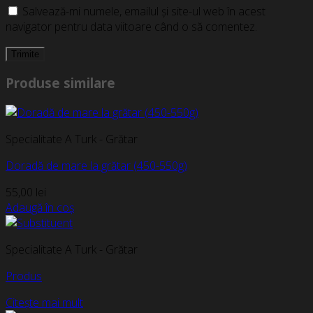
Salvează-mi numele, emailul și site-ul web în acest
navigator pentru data viitoare când o să comentez.
Produse similare
Specialitate A Turk - Grătar
Doradă de mare la grătar (450-550g)
55,00
lei
Adaugă în coș
Specialitate A Turk - Grătar
Produs
Citește mai mult