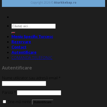
Copyright 2026 ©
Aturkkebap.ro
Caută
după:
Meniu Specific Turcesc
Rezervare
Contact
Autentificare
COMANDĂ TELEFONIC
Autentificare
Nume utilizator sau adresă email
*
Parolă
*
Ține-mă minte
Autentificare