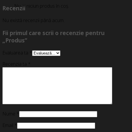
Nu ai niciun produs în coș.
Recenzii
Nu există recenzii până acum.
Fii primul care scrii o recenzie pentru
„Produs”
Evaluarea ta
*
Recenzia ta
*
Nume
*
Email
*