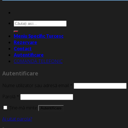
Caută
după:
Meniu Specific Turcesc
Rezervare
Contact
Autentificare
COMANDĂ TELEFONIC
Autentificare
Nume utilizator sau adresă email
*
Parolă
*
Ține-mă minte
Autentificare
Ai uitat parola?