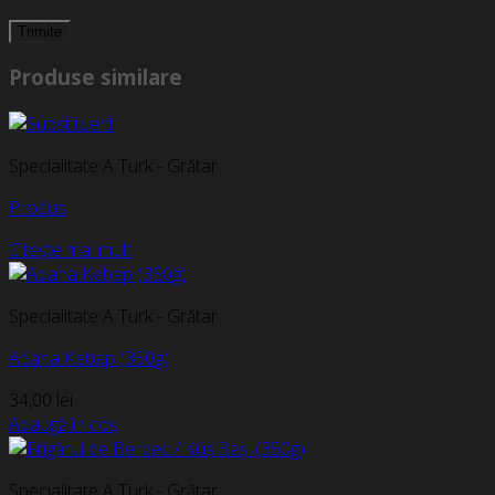
Produse similare
Specialitate A Turk - Grătar
Produs
Citește mai mult
Specialitate A Turk - Grătar
Adana Kebap (350g)
34,00
lei
Adaugă în coș
Specialitate A Turk - Grătar