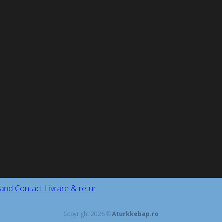
and
Contact
Livrare & retur
Copyright 2026 ©
Aturkkebap.ro