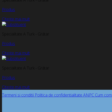
Specialitate A Turk - Grătar
Produs
Citește mai mult
Specialitate A Turk - Grătar
Produs
Citește mai mult
Specialitate A Turk - Grătar
Produs
Citește mai mult
Termeni si conditii
Politica de confidentialitate
ANPC
Cum com