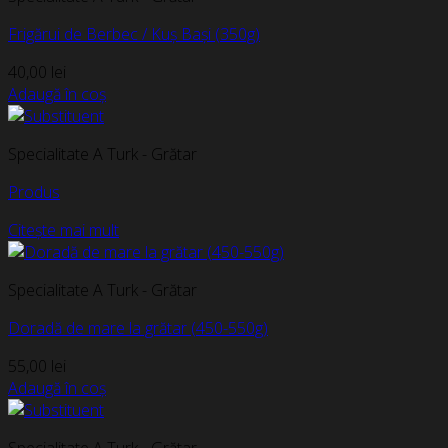
Frigărui de Berbec / Kuș Bași (350g)
40,00
lei
Adaugă în coș
Specialitate A Turk - Grătar
Produs
Citește mai mult
Specialitate A Turk - Grătar
Doradă de mare la grătar (450-550g)
55,00
lei
Adaugă în coș