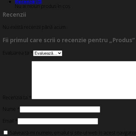
Recenzii (0)
Nu ai niciun produs în coș.
Recenzii
Nu există recenzii până acum.
Fii primul care scrii o recenzie pentru „Produs”
Evaluarea ta
*
Recenzia ta
*
Nume
*
Email
*
Salvează-mi numele, emailul și site-ul web în acest navigat