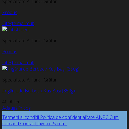
Specialitate A Turk - Grătar
Produs
Citește mai mult
Specialitate A Turk - Grătar
Produs
Citește mai mult
Specialitate A Turk - Grătar
Frigărui de Berbec / Kuș Bași (350g)
40,00
lei
Adaugă în coș
Termeni si conditii
Politica de confidentialitate
ANPC
Cum
comand
Contact
Livrare & retur