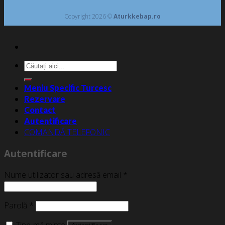
Copyright 2026 ©
Aturkkebap.ro
Caută
după:
Meniu Specific Turcesc
Rezervare
Contact
Autentificare
COMANDĂ TELEFONIC
Autentificare
Nume utilizator sau adresă email
*
Parolă
*
Ține-mă minte