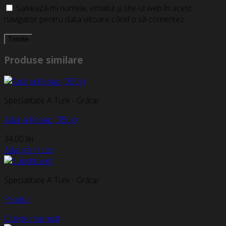
Salvează-mi numele, emailul și site-ul web în acest
navigator pentru data viitoare când o să comentez.
Produse similare
Specialitate A Turk - Grătar
Adana Kebap (350g)
34,00
lei
Adaugă în coș
Specialitate A Turk - Grătar
Produs
Citește mai mult