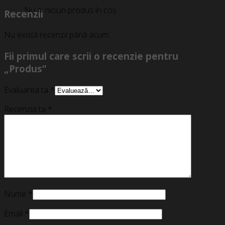
Nu ai niciun produs în coș.
Recenzii
Nu există recenzii până acum.
Fii primul care scrii o recenzie pentru
„Produs”
Evaluarea ta
*
Recenzia ta
*
Nume
*
Email
*