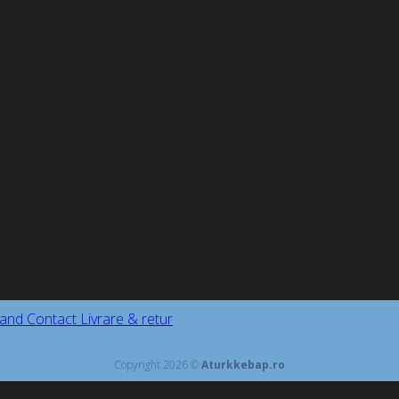
and
Contact
Livrare & retur
Copyright 2026 ©
Aturkkebap.ro