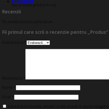
Recenzii (0)
Nu ai niciun produs în coș.
Recenzii
Nu există recenzii până acum.
Fii primul care scrii o recenzie pentru „Produs”
Evaluarea ta
*
Recenzia ta
*
Nume
*
Email
*
Salvează-mi numele, emailul și site-ul web în acest navigat