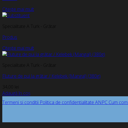
Citește mai mult
Specialitate A Turk - Grătar
Produs
Citește mai mult
Specialitate A Turk - Grătar
Fluture de pui la grătar / Kelebek (Mangal) (380g)
34,00
lei
Adaugă în coș
Termeni si conditii
Politica de confidentialitate
ANPC
Cum com