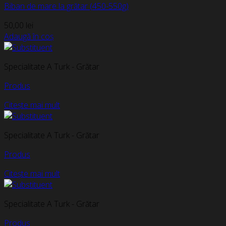
Biban de mare la grătar (450-550g)
50,00
lei
Adaugă în coș
Specialitate A Turk - Grătar
Produs
Citește mai mult
Specialitate A Turk - Grătar
Produs
Citește mai mult
Specialitate A Turk - Grătar
Produs