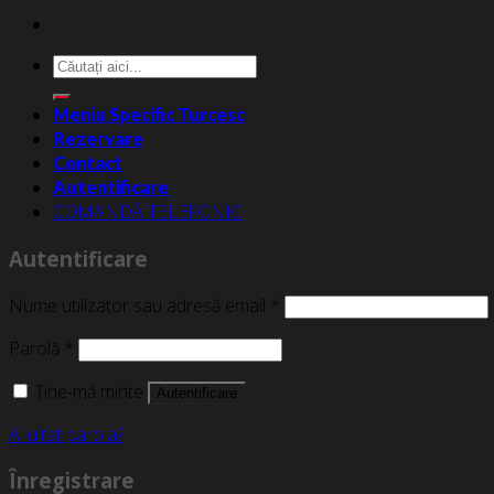
Caută
după:
Meniu Specific Turcesc
Rezervare
Contact
Autentificare
COMANDĂ TELEFONIC
Autentificare
Nume utilizator sau adresă email
*
Parolă
*
Ține-mă minte
Autentificare
Ai uitat parola?
Înregistrare