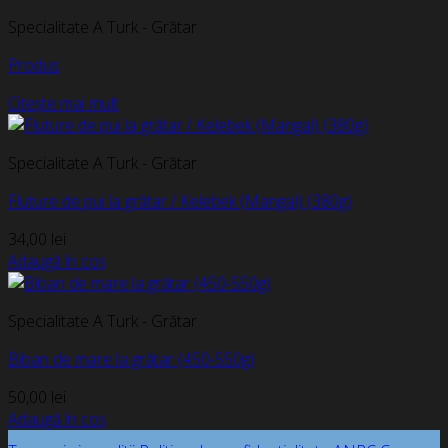
Specialitate A Turk - Grătar
Produs
Citește mai mult
Specialitate A Turk - Grătar
Fluture de pui la grătar / Kelebek (Mangal) (380g)
34,00
lei
Adaugă în coș
Specialitate A Turk - Grătar
Biban de mare la grătar (450-550g)
50,00
lei
Adaugă în coș