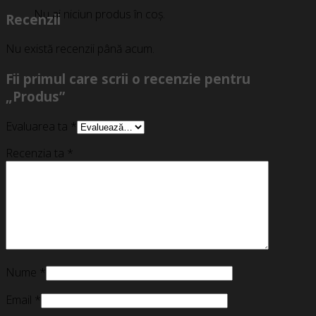
Nu ai niciun produs în coș.
Recenzii
Nu există recenzii până acum.
Fii primul care scrii o recenzie pentru
„Produs”
Evaluarea ta
*
Recenzia ta
*
Nume
*
Email
*