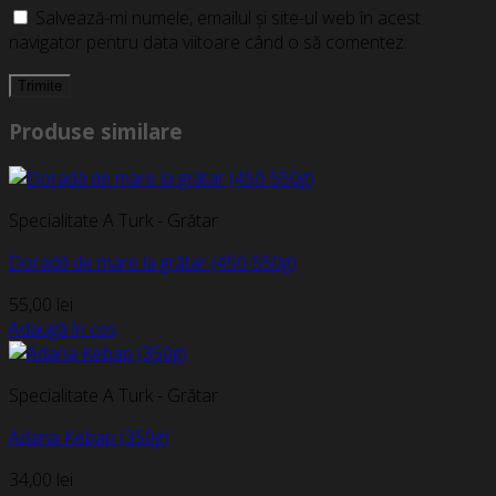
Salvează-mi numele, emailul și site-ul web în acest
navigator pentru data viitoare când o să comentez.
Produse similare
Specialitate A Turk - Grătar
Doradă de mare la grătar (450-550g)
55,00
lei
Adaugă în coș
Specialitate A Turk - Grătar
Adana Kebap (350g)
34,00
lei