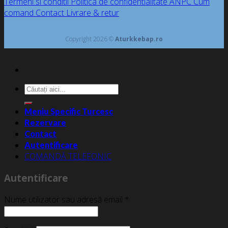
Termeni si conditii
Politica de confidentialitate
ANPC
Cum
comand
Contact
Livrare & retur
Copyright 2026 ©
Aturkkebap.ro
Caută
după:
Meniu Specific Turcesc
Rezervare
Contact
Autentificare
COMANDĂ TELEFONIC
Autentificare
Nume utilizator sau adresă email
*