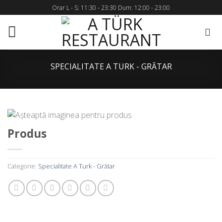
Skip
Orar L - S: 11:30 - 23:30 Dum: 12:00 - 23:00
to
content
SPECIALITATE A TURK - GRĂTAR
Produs
Categorie:
Specialitate A Turk - Grătar